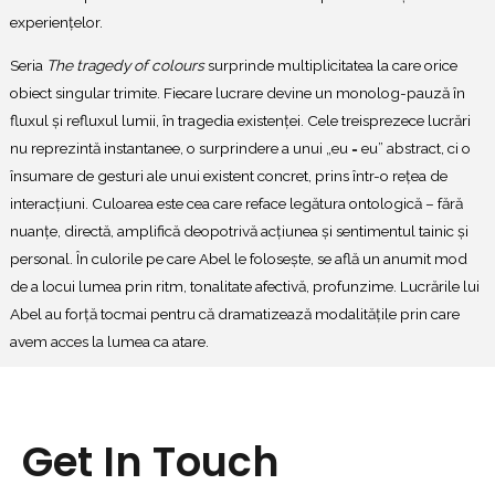
experiențelor.
Seria
The tragedy of colours
surprinde multiplicitatea la care orice
obiect singular trimite. Fiecare lucrare devine un monolog-pauză în
fluxul și refluxul lumii, în tragedia existenței. Cele treisprezece lucrări
nu reprezintă instantanee, o surprindere a unui „eu = eu” abstract, ci o
însumare de gesturi ale unui existent concret, prins într-o rețea de
interacțiuni. Culoarea este cea care reface legătura ontologică – fără
nuanțe, directă, amplifică deopotrivă acțiunea și sentimentul tainic și
personal. În culorile pe care Abel le folosește, se află un anumit mod
de a locui lumea prin ritm, tonalitate afectivă, profunzime. Lucrările lui
Abel au forță tocmai pentru că dramatizează modalitățile prin care
avem acces la lumea ca atare.
Get In Touch