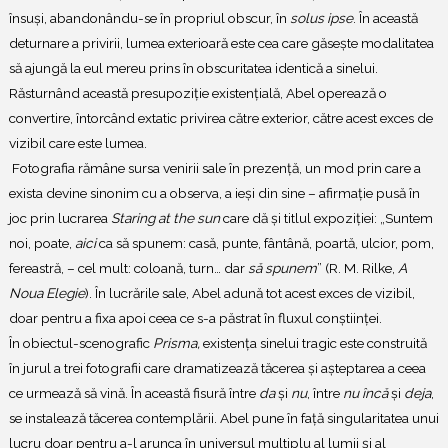
însuși, abandonându-se în propriul obscur, în
solus ipse
. În această
deturnare a privirii, lumea exterioară este cea care găsește modalitatea
să ajungă la eul mereu prins în obscuritatea identică a sinelui.
Răsturnând această presupoziție existențială, Abel operează o
convertire, întorcând extatic privirea către exterior, către acest exces de
vizibil care este lumea.
Fotografia rămâne sursa venirii sale în prezență, un mod prin care a
exista devine sinonim cu a observa, a ieși din sine – afirmație pusă în
joc prin lucrarea
Staring at the sun
care dă și titlul expoziției: „Suntem
noi, poate,
aici
ca să spunem: casă, punte, fântână, poartă, ulcior, pom,
fereastră, – cel mult: coloană, turn… dar
să spunem
” (R. M. Rilke,
A
Noua Elegie
). În lucrările sale, Abel adună tot acest exces de vizibil,
doar pentru a fixa apoi ceea ce s-a păstrat în fluxul conștiinței.
În obiectul-scenografic
Prisma,
existența sinelui tragic este construită
în jurul a trei fotografii care dramatizează tăcerea și așteptarea a ceea
ce urmează să vină. În această fisură între
da
și
nu
, între
nu încă
și
deja
,
se instalează tăcerea contemplării. Abel pune în față singularitatea unui
lucru doar pentru a-l arunca în universul multiplu al lumii și al