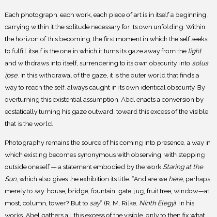
Each photograph, each work, each piece of art is in itself a beginning,
carrying within it the solitude necessary for its own unfolding. Within
the horizon of this becoming, the first moment in which the self seeks
to fulfill itself is the one in which it turns its gaze away from the
light
and withdraws into itself, surrendering to its own obscurity, into
solus
ipse
. In this withdrawal of the gaze, it is the outer world that finds a
way to reach the self, always caught in its own identical obscurity. By
overturning this existential assumption, Abel enacts a conversion by
ecstatically turning his gaze outward, toward this excess of the visible
that is the world.
Photography remains the source of his coming into presence, a way in
which existing becomes synonymous with observing, with stepping
outside oneself — a statement embodied by the work
Staring at the
Sun
, which also gives the exhibition its title: “And are we
here
, perhaps,
merely to say: house, bridge, fountain, gate, jug, fruit tree, window—at
most, column, tower? But to
say
” (R. M. Rilke,
Ninth Elegy
). In his
works, Abel gathers all this excess of the visible, only to then fix what