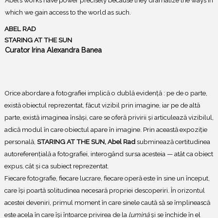
Abel’s works have power precisely because they dramatize the ways in
which we gain access to the world as such.
ABEL RAD
STARING AT THE SUN
Curator Irina Alexandra Banea
Orice abordare a fotografiei implică o dublă evidență : pe de o parte,
există obiectul reprezentat, făcut vizibil prin imagine, iar pe de altă
parte, există imaginea însăși, care se oferă privirii și articulează vizibilul,
adică modul în care obiectul apare în imagine. Prin această expoziție
personală,
STARING AT THE SUN,
Abel Rad
subminează certitudinea
autoreferențială a fotografiei, interogând sursa acesteia — atât ca obiect
expus, cât și ca subiect reprezentat.
Fiecare fotografie, fiecare lucrare, fiecare operă este în sine un început,
care își poartă solitudinea necesară propriei descoperiri. În orizontul
acestei deveniri, primul moment în care sinele caută să se împlinească
este acela în care își întoarce privirea de la
lumină
și se închide în el