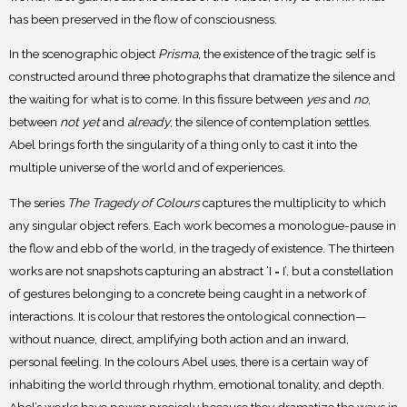
has been preserved in the flow of consciousness.
In the scenographic object
Prisma
, the existence of the tragic self is
constructed around three photographs that dramatize the silence and
the waiting for what is to come. In this fissure between
yes
and
no
,
between
not yet
and
already
, the silence of contemplation settles.
Abel brings forth the singularity of a thing only to cast it into the
multiple universe of the world and of experiences.
The series
The Tragedy of Colours
captures the multiplicity to which
any singular object refers. Each work becomes a monologue-pause in
the flow and ebb of the world, in the tragedy of existence. The thirteen
works are not snapshots capturing an abstract ‘I = I’, but a constellation
of gestures belonging to a concrete being caught in a network of
interactions. It is colour that restores the ontological connection—
without nuance, direct, amplifying both action and an inward,
personal feeling. In the colours Abel uses, there is a certain way of
inhabiting the world through rhythm, emotional tonality, and depth.