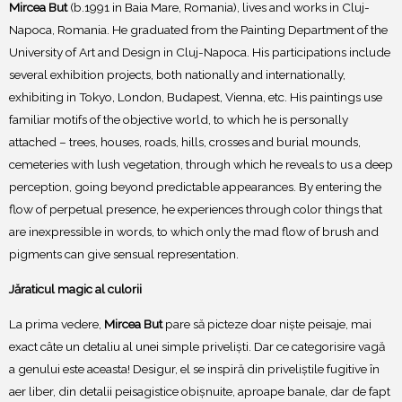
Mircea But
(b.1991 in Baia Mare, Romania), lives and works in Cluj-
Napoca, Romania. He graduated from the Painting Department of the
University of Art and Design in Cluj-Napoca. His participations include
several exhibition projects, both nationally and internationally,
exhibiting in Tokyo, London, Budapest, Vienna, etc. His paintings use
familiar motifs of the objective world, to which he is personally
attached – trees, houses, roads, hills, crosses and burial mounds,
cemeteries with lush vegetation, through which he reveals to us a deep
perception, going beyond predictable appearances. By entering the
flow of perpetual presence, he experiences through color things that
are inexpressible in words, to which only the mad flow of brush and
pigments can give sensual representation.
Jăraticul magic al culorii
La prima vedere,
Mircea But
pare să picteze doar niște peisaje, mai
exact câte un detaliu al unei simple priveliști. Dar ce categorisire vagă
a genului este aceasta! Desigur, el se inspiră din priveliștile fugitive în
aer liber, din detalii peisagistice obișnuite, aproape banale, dar de fapt