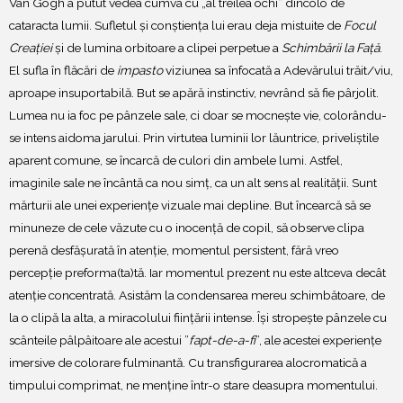
Van Gogh a putut vedea cumva cu „al treilea ochi” dincolo de
cataracta lumii. Sufletul și conștiența lui erau deja mistuite de
Focul
Creației
și de lumina orbitoare a clipei perpetue a
Schimbării la Față
.
El sufla în flăcări de
impasto
viziunea sa înfocată a Adevărului trăit/viu,
aproape insuportabilă. But se apără instinctiv, nevrând să fie pârjolit.
Lumea nu ia foc pe pânzele sale, ci doar se mocnește vie, colorându-
se intens aidoma jarului. Prin virtutea luminii lor lăuntrice, priveliștile
aparent comune, se încarcă de culori din ambele lumi. Astfel,
imaginile sale ne încântă ca nou simț, ca un alt sens al realității. Sunt
mărturii ale unei experiențe vizuale mai depline. But încearcă să se
minuneze de cele văzute cu o inocență de copil, să observe clipa
perenă desfășurată în atenție, momentul persistent, fără vreo
percepție preforma(ta)tă. Iar momentul prezent nu este altceva decât
atenție concentrată. Asistăm la condensarea mereu schimbătoare, de
la o clipă la alta, a miracolului ființării intense. Își stropește pânzele cu
scânteile pâlpâitoare ale acestui ”
fapt-de-a-fi
”, ale acestei experiențe
imersive de colorare fulminantă. Cu transfigurarea alocromatică a
timpului comprimat, ne menține într-o stare deasupra momentului.