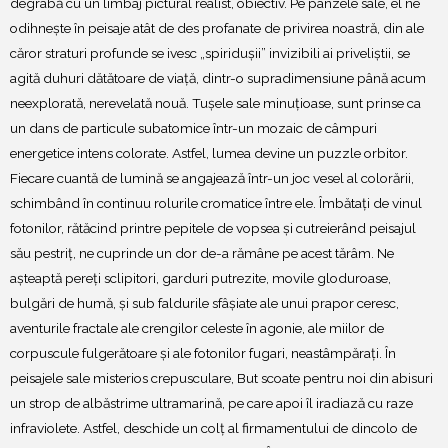
degrabă cu un limbaj pictural realist, obiectiv. Pe pânzele sale, el ne
odihnește în peisaje atât de des profanate de privirea noastră, din ale
căror straturi profunde se ivesc „spiridușii” invizibili ai priveliștii, se
agită duhuri dătătoare de viață, dintr-o supradimensiune până acum
neexplorată, nerevelată nouă. Tușele sale minuțioase, sunt prinse ca
un dans de particule subatomice într-un mozaic de câmpuri
energetice intens colorate. Astfel, lumea devine un puzzle orbitor.
Fiecare cuantă de lumină se angajează într-un joc vesel al colorării,
schimbând în continuu rolurile cromatice între ele. Îmbătați de vinul
fotonilor, rătăcind printre pepitele de vopsea și cutreierând peisajul
său pestriț, ne cuprinde un dor de-a rămâne pe acest tărâm. Ne
așteaptă pereți sclipitori, garduri putrezite, movile gloduroase,
bulgări de humă, și sub faldurile sfâșiate ale unui prapor ceresc,
aventurile fractale ale crengilor celeste în agonie, ale miilor de
corpuscule fulgerătoare și ale fotonilor fugari, neastâmpărați. În
peisajele sale misterios crepusculare, But scoate pentru noi din abisuri
un strop de albăstrime ultramarină, pe care apoi îl iradiază cu raze
infraviolete. Astfel, deschide un colț al firmamentului de dincolo de