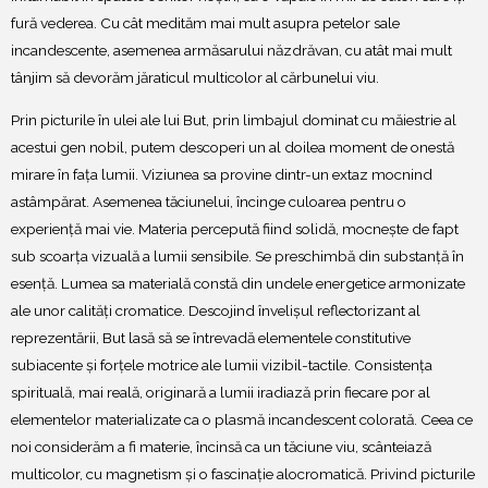
fură vederea. Cu cât medităm mai mult asupra petelor sale
incandescente, asemenea armăsarului năzdrăvan, cu atât mai mult
tânjim să devorăm jăraticul multicolor al cărbunelui viu.
Prin picturile în ulei ale lui But, prin limbajul dominat cu măiestrie al
acestui gen nobil, putem descoperi un al doilea moment de onestă
mirare în fața lumii. Viziunea sa provine dintr-un extaz mocnind
astâmpărat. Asemenea tăciunelui, încinge culoarea pentru o
experiență mai vie. Materia percepută fiind solidă, mocnește de fapt
sub scoarța vizuală a lumii sensibile. Se preschimbă din substanță în
esență. Lumea sa materială constă din undele energetice armonizate
ale unor calități cromatice. Descojind învelișul reflectorizant al
reprezentării, But lasă să se întrevadă elementele constitutive
subiacente și forțele motrice ale lumii vizibil-tactile. Consistența
spirituală, mai reală, originară a lumii iradiază prin fiecare por al
elementelor materializate ca o plasmă incandescent colorată. Ceea ce
noi considerăm a fi materie, încinsă ca un tăciune viu, scânteiază
multicolor, cu magnetism și o fascinație alocromatică. Privind picturile