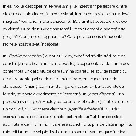
în ea. Noi le descoperim, le revelăm și le înzestrăm pe fiecăre dintre
ele cu o calitate distinctă. Incontestabil, lumea noastră este într-adevăr
magică. Meditând în fața pânzelor lui But, simt că acest lucru este o
evidență. Cum de nu vede așa toată lumea? Percepția noastră este
greșită? Atenția ne e fragmentată? Oare privirea noastră inocentă,
retinele noastre s-au încețoșat?
În
„Porțile percepției”
, Aldous Huxley, evocând trăirile stării sale de
conștiință modificată artificial, povestește experiența sa delirantă de a
contempla un gard viu pe care lumina soarelui se scurge razant, cu
detalii vibrante, petice de culori năucitoare, cu un joc intens de
clarobscur. Chiar și admirând un gard viu, sau un banal perete cu
igrasie, se poate experimenta ce înseamnă un „
corp dharma
”. Prin
percepția sa magică, Huxley parcă ar privi obiectele și ființele lumii cu
un ochi vrăjit. El vorbește despre o „a
pariție arhetipală
”. Cu trăiri
asemănătoare ne ispitesc și unele picturi ale lui But. Lumea este o
acumulare de mici minuni care se ascund. Totul prinde viață în spiritul
minunii iar un zid sclipind sub lumina soarelui, sau un gard înclinat,