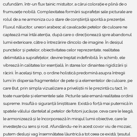
cufundăm, într-un flux tainic mistuitor, a cărui colorație e plină de o
frumusețe nobilă. Complexitatea formării suprafeței sale picturale are
rolul de a ne armoniza cu o stare de conștiință sporită a prezenței.
Fluxul nălucitor, uneori arabesc al cavalcadei petelor de culoare ne
captează mai întâi atenția, după care o direcționează spre abandonul
lumii exterioare, către o întrezărire dincolo de imagine. În desișul
punctelor și petelor, obiectivitatea celor reprezentate, realitatea
delimitată a suprafețelor, devine treptat indefinibilă. În schimb, ele
vibrează în calitatea lor esențială, în starea lor dinaintea rigidizării și
răcirii. În același timp, o ordine holistică predomină asupra întregii
lumi în dispersia fragmentelor de pete și a elementelor de culoare, pe
care But, prin simpla vizualizare a priveliștii ni le prezintă cu tact, în
toate nuanțele și elementele sale. Picturile sale emană realitatea ordinii
supreme. Insuflă o siguranță liniștitoare. Există o forță mai puternică în
spatele vălului dantelat al petelor de fotoni jucăușe, ceva care le leagă,
le armonizează și le încorporează în mirajul lumii obiective, care le
investește cu sens și rost. Afundându-ne în acest covor viu de mozaic,
putem desluși vag însemnătatea lăuntrică a tot ceea ce există; țesutul