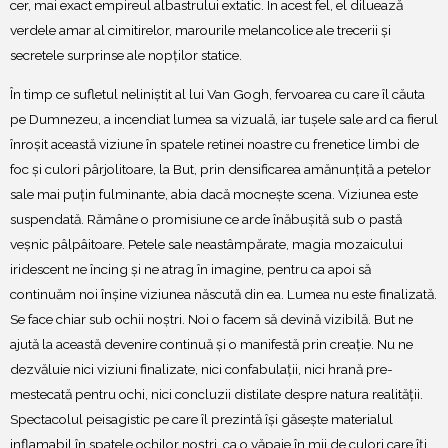
cer, mai exact empireul albastrului extatic. În acest fel, el diluează
verdele amar al cimitirelor, marourile melancolice ale trecerii și
secretele surprinse ale nopților statice.
În timp ce sufletul neliniștit al lui Van Gogh, fervoarea cu care îl căuta
pe Dumnezeu, a incendiat lumea sa vizuală, iar tușele sale ard ca fierul
înroșit această viziune în spatele retinei noastre cu frenetice limbi de
foc și culori pârjolitoare, la But, prin densificarea amănunțită a petelor
sale mai puțin fulminante, abia dacă mocnește scena. Viziunea este
suspendată. Rămâne o promisiune ce arde înăbușită sub o pastă
veșnic pâlpâitoare. Petele sale neastâmpărate, magia mozaicului
iridescent ne încing și ne atrag în imagine, pentru ca apoi să
continuăm noi înșine viziunea născută din ea. Lumea nu este finalizată.
Se face chiar sub ochii noștri. Noi o facem să devină vizibilă. But ne
ajută la această devenire continuă și o manifestă prin creație. Nu ne
dezvăluie nici viziuni finalizate, nici confabulații, nici hrană pre-
mestecată pentru ochi, nici concluzii distilate despre natura realității.
Spectacolul peisagistic pe care îl prezintă își găsește materialul
inflamabil în spatele ochilor noștri, ca o văpaie în mii de culori care îți