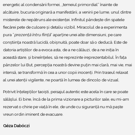
energetic al condensării formei, „temeiul primordial” înainte de
alcătuire, bucuria originară a manifestării, a venirii pe lume, unul dintre
misterele de nepătruns ale existenței. Infinitul pândește din spatele
fiecărei pete de culoare și detaliu vizibil. Miracolul de a experimenta
pura ”
prezență întru ființă
” aparține unei alte dimensiuni, pe care
conștiința noastră lucidă, obișnuită, poate doar să o deducă. Este de
datoria artiștilor de a evoca asta, de a ne călăuzi, de a ne iniția în
această stare, și bineînțeles, să ne reprezinte ireprezentabilul. În fața
pânzelor lui But, percepția noastră devine puțin mai clară, mai vie, mai
intensă, se transformă în cea a unor copii inocenți. Prin traseul relaxat
al unei atenții vigilente, ne poartă în lumea de dincolo de vizual.
Potrivit înțelepților taoiști, peisajul autentic este acela în care se poate
sălășlui. Ei bine, încă de la prima vizionare a picturilor sale, eu mi-am
rezervat o chirie pe viață în ele, de unde cu siguranță nu mă paște
vreun ordin iminent de evacuare.
Géza Dabóczi