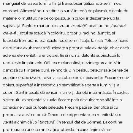
mângâiat de razele lunii, ia ființă transubstanțializându-se în mod
constant. Alimentându-se dintr-o sursă internă de plasmă, dincolo de
materie, o multitudine de corpuscule în culori iridescente erup la
suprafață. Suntem martorii extazului ”
aseității
”, beatitudinii „
faptului-
de-a-fi
”
.
Totul se scaldă în coloritul propriu, radiind lăuntric, și
totodată tremurând scânteietor cu o semnificație tainică. Totul e încins
de bucuria exuberant strălucitoare a propriei sale existențe, chiar dacă
adierea efemerității, a entropiei, fie și numai datorită subiectului lor,
unduiește lin pânzele. Ofilirea melancolică, dezintegrarea, intră în
osmoză cu Ființarea pură, reînnoită. Din desișul petelor sale dense de
culoare, erupe izvorul divin al ciclului etern al existenței. Fiecare motiv,
obiect, suprafață e înzestrat cu o semnificație aparte a luminii și a
culorii. Sunt înțesate de sensuri intime și denotă însemnătate. În cadrul
sistemului experienței vizuale, fiecare pată de culoare se află într-o
conexiune vitală cu toate celelalte. Fiecare pată se identifică și cu
propria sa aură colorată. Dincolo de pigmentare, ea manifestă și o
„tentă alchimică”, o ”
tinctură
” (în sensul dat de Böhme). Ea conține
promisiunea unei semnificații profunde, în care tânjim să ne