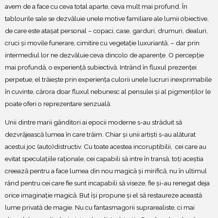
avem de a face cu ceva total aparte, ceva mult mai profund. În
tablourile sale se dezvăluie unele motive familiare ale lumii obiective,
de care este atașat personal – copaci, case, garduri, drumuri, dealuri,
cruci și movile funerare, cimitire cu vegetație luxuriantă, – dar prin
intermediul lor ne dezvăluie ceva dincolo de aparențe. O percepție
mai profundă, o experiență subiectivă. Intrând în fluxul prezenței
perpetue, el trăiește prin experiența culorii unele lucruri inexprimabile
în cuvinte, cărora doar fluxul nebunesc al pensulei și al pigmenților le
poate oferi o reprezentare senzuală.
Unii dintre marii gânditori ai epocii moderne s-au străduit să
dezvrăjească lumea în care trăim. Chiar și unii artiști s-au alăturat
acestui joc (auto)distructiv. Cu toate acestea incoruptibilii, cei care au
evitat speculațiile raționale, cei capabili să intre în transă, toți aceștia
creează pentru a face lumea din nou magică și mirifică, nu în ultimul
rând pentru cei care fie sunt incapabili să viseze, fie și-au renegat deja
orice imaginație magică. But își propune și el să restaureze această
lume privată de magie. Nu cu fantasmagorii suprarealiste, ci mai