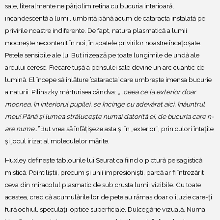
sale, literalmente ne pârjolim retina cu bucuria interioară,
incandescentă a lumii, umbrită până acum de cataracta instalată pe
privirile noastre indiferente. De fapt, natura plasmatică a lumii
mocnește necontenit în noi, în spatele privirilor noastre încețoșate.
Petele sensibile ale lui But irizează pe toate lungimile de undă ale
arcului ceresc. Fiecare tușă a pensulei sale devine un arc cuantic de
lumină. El începe să înlăture ’cataracta’ care umbrește imensa bucurie
a naturii. Pilinszky mărturisea cândva:
„…ceea ce la exterior doar
mocnea, în interiorul pupilei, se încinge cu adevărat aici, înăuntrul
meu! Până și lumea strălucește numai datorită ei, de bucuria care n-
are nume..”
But vrea să înfățișeze asta și în „exterior”, prin culori întețite
și jocul irizat al moleculelor mărite.
Huxley definește tablourile lui Seurat ca fiind o pictură peisagistică
mistică. Pointiliștii, precum și unii impresioniști, parcă ar fi întrezărit
ceva din miracolul plasmatic de sub crusta lumii vizibile. Cu toate
acestea, cred că acumulările lor de pete au rămas doar o iluzie care-ți
fură ochiul, speculații optice superficiale. Dulcegărie vizuală. Numai